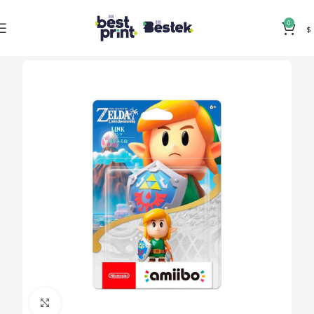
0
$
Clic para ampliar