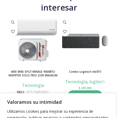
interesar
AIRE MINI SPLIT MIRAGE 9000BTU
Combo Logitech mk470
INVERTER SOLO FRIO 220V MAGNUM
EST
22 REF. SETCMF091C
C
Tecnología
,
logitech
Tecnología
$
240.000
SKU:
SETCMF091C
Añadir al carrito
$
1.484.033
Valoramos su intimidad
Añadir al carrito
Utilizamos cookies para mejorar su experiencia de
navegación, publicar anuncios o contenidos personalizados