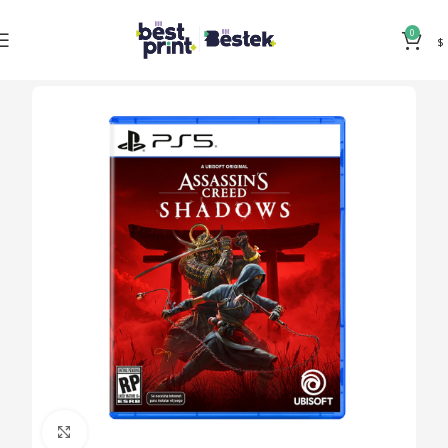
0
$
Clic para ampliar