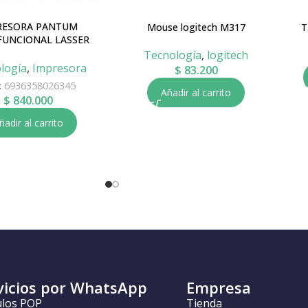
RESORA PANTUM
Mouse logitech M317
T
FUNCIONAL LASSER
M6559
Tecnología
,
logitech
logía
,
Impresora
$
83.200
:
6936358026345
Añadir al carrito
$
840.000
ñadir al carrito
vicios por WhatsApp
Empresa
ulos POP
Tienda