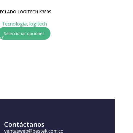
ECLADO LOGITECH K380S
Teclado Signature logitech K650
Tecnología
,
logitech
Tecnología
,
logitech
$
179.000
Seleccionar opciones
Añadir al carrito
Contáctanos
ventasweb@bestek.com.co