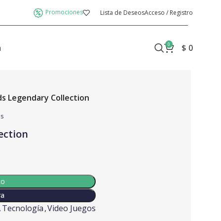
Promociones
Lista de Deseos
Acceso / Registro
0
a
$
0
s Legendary Collection
os
ection
to
ra
,
Tecnología
,
Video Juegos