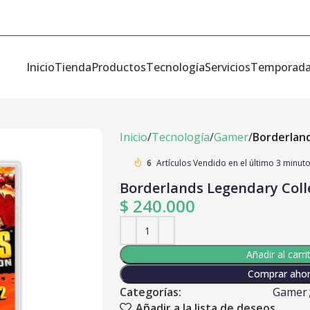
Inicio
Tienda
Productos
Tecnología
Servicios
Temporad
Inicio
Tecnología
Gamer
Borderland
6
Artículos Vendido en el último 3 minut
Borderlands Legendary Coll
$
240.000
Añadir al carri
Comprar aho
Categorías:
Gamer
Añadir a la lista de deseos