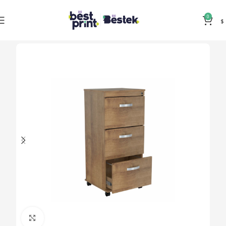
0
$
Clic para ampliar