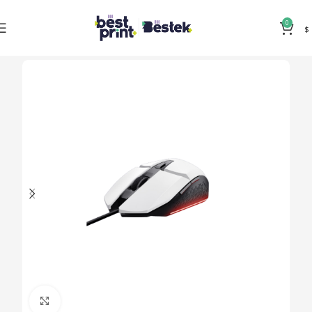
0
$
Clic para ampliar