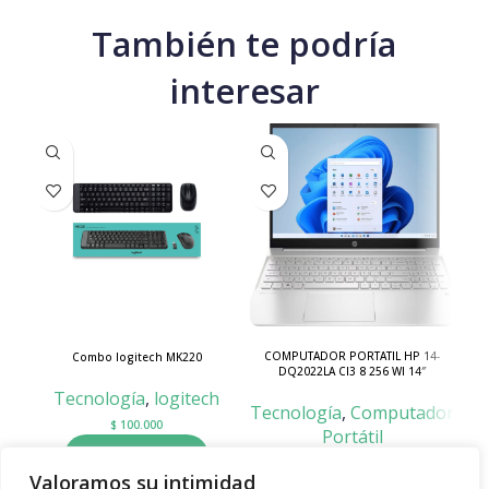
También te podría
interesar
COMPUTADOR PORTATIL HP 14-
Combo logitech MK220
DQ2022LA CI3 8 256 WI 14″
EST
C
Tecnología
,
logitech
Tecnología
,
Computador
$
100.000
Portátil
Añadir al carrito
SKU:
14-DQ2022LA
Valoramos su intimidad