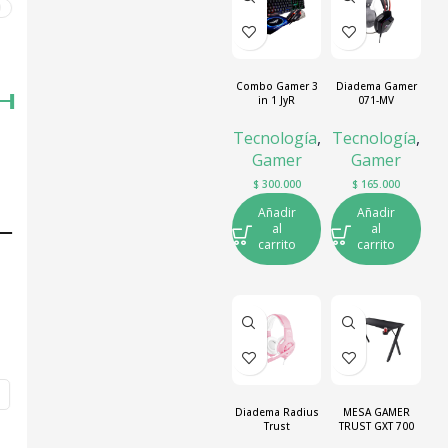
0
Combo Gamer 3
Diadema Gamer
in 1 JyR
071-MV
Geometric JyR
Tecnología
,
Tecnología
,
Gamer
Gamer
$
300.000
$
165.000
Añadir
Añadir
al
al
carrito
carrito
Diadema Radius
MESA GAMER
Trust
TRUST GXT 700
OMNIUS