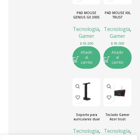
PAD MOUSE
PAD MOUSE XXL
GENIUS GX 300S
TRUST
RGB
Tecnología
,
Tecnología
,
Gamer
Gamer
$
65.000
$
95.000
Añadir
Añadir
al
al
carrito
carrito
Soporte para
Teclado Gamer
auriculares dual
Azor trust
RGB con 2
puertos USB|
Tecnología
,
Tecnología
,
Yurei
Gamer
Gamer