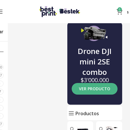
0
$
ar
Drone DJI
mini 2SE
80
combo
87
$3'000.000
0
VER PRODUCTO
7
0
0
Productos
0
17