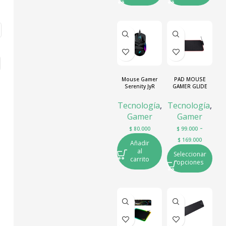
Mouse Gamer
PAD MOUSE
Serenity JyR
GAMER GLIDE
FLEX TRUST
Tecnología
,
Tecnología
,
Gamer
Gamer
-
$
80.000
$
99.000
$
169.000
Añadir
al
Seleccionar
carrito
opciones