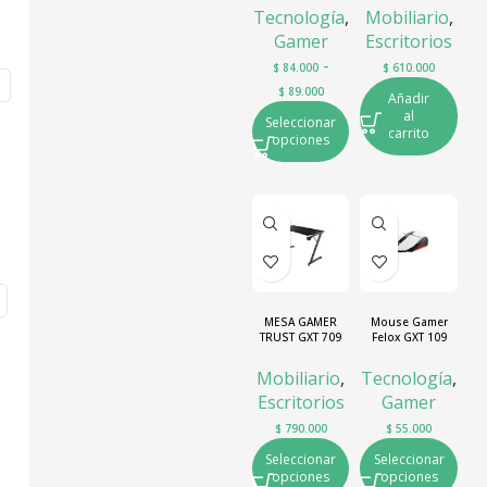
Tecnología
,
Mobiliario
,
Gamer
Escritorios
-
$
84.000
$
610.000
$
89.000
Añadir
al
Seleccionar
carrito
opciones
MESA GAMER
Mouse Gamer
TRUST GXT 709
Felox GXT 109
LUMINUS RGB
Trust
Mobiliario
,
Tecnología
,
Escritorios
Gamer
$
790.000
$
55.000
Seleccionar
Seleccionar
opciones
opciones