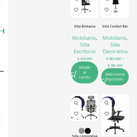
0
Silla Birmania
Silla Confort Bar
Mobiliario
,
Mobiliario
,
Silla
Silla
Escritorio
Decorativa
-
$
420.000
$
280.000
$
285.000
Añadir
al
Seleccionar
carrito
opciones
NUEV
NUEV
O
O
Silla corporativa