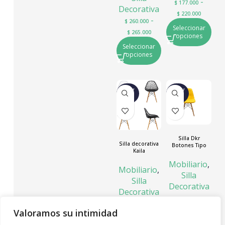
-
$
177.000
Decorativa
$
220.000
-
$
260.000
Seleccionar
$
265.000
opciones
Seleccionar
opciones
NUEV
NUEV
O
O
Silla Dkr
Silla decorativa
Botones Tipo
Kaila
Eames
Mobiliario
,
Mobiliario
,
Silla
Silla
Decorativa
Decorativa
SKU:
DRKBO
-
$
155.000
TONESA
Valoramos su intimidad
$
160.000
$
195.000