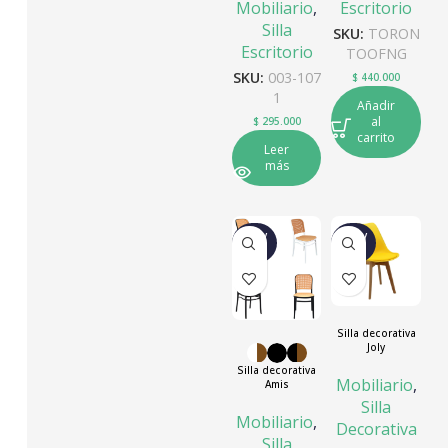
Escritorio
Mobiliario
,
Silla
SKU:
TORON
Escritorio
TOOFNG
SKU:
003-107
$
440.000
1
Añadir
al
$
295.000
carrito
Leer
más
NUEV
NUEV
O
O
Silla decorativa
Joly
Silla decorativa
Mobiliario
,
Amis
Silla
Mobiliario
,
Decorativa
Silla