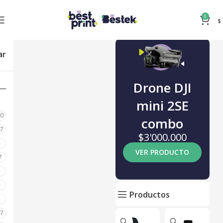
0
$
ar
Drone DJI
mini 2SE
80
combo
87
$3'000.000
0
VER PRODUCTO
7
0
0
Productos
0
17