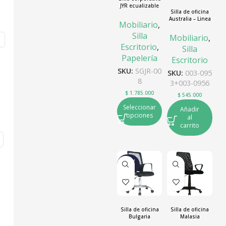
JYR ecualizable
Silla de oficina
brazos 4D
Australia – Linea
elevador SGJR-
Mobiliario
,
Presidente
008
Silla
Mobiliario
,
Escritorio
,
Silla
Papelería
Escritorio
SKU:
SGJR-00
SKU:
003-095
8
3+003-0956
$
1.785.000
$
545.000
Seleccionar
Añadir
opciones
al
carrito
NUEV
O
Silla de oficina
Silla de oficina
Bulgaria
Malasia