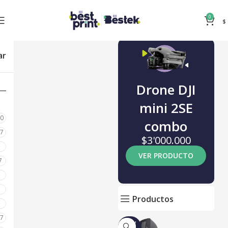
0
$
ar
Drone DJI
mini 2SE
80
combo
87
$3'000.000
0
VER PRODUCTO
7
0
0
Productos
0
17
NUEV