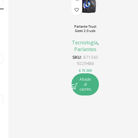
O
0
Parlante Trust
Gemi 2.0 usb
12W iluminación
LED RGB negro
Tecnología
,
Parlantes
SKU:
871343
9229486
$
75.000
Añadir
al
carrito