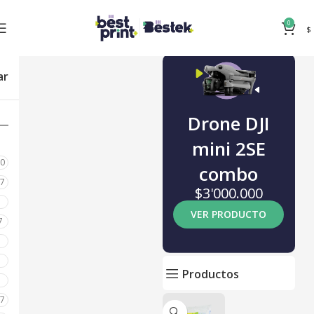
0
$
ar
Drone DJI
mini 2SE
80
combo
87
$3'000.000
0
VER PRODUCTO
7
0
0
Productos
0
17