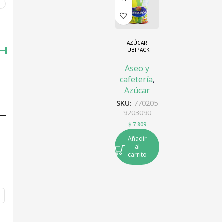
0
AZÚCAR
TUBIPACK
INCAUCA X
200UND
Aseo y
cafetería
,
Azúcar
SKU:
770205
9203090
$
7.809
Añadir
al
carrito