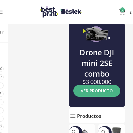
0
$
ar
Drone DJI
mini 2SE
80
combo
87
$3'000.000
0
VER PRODUCTO
7
0
0
Productos
0
17
NUEV
NUEV