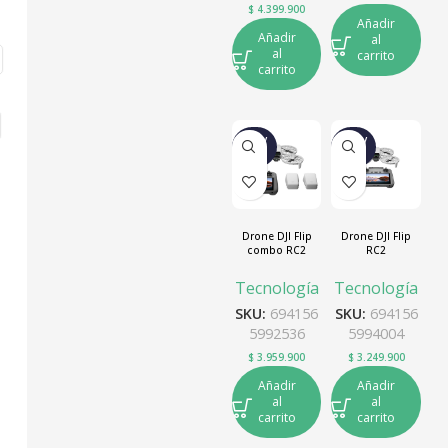
$
4.399.900
Añadir
Añadir
al
al
carrito
carrito
NUEV
NUEV
O
O
Drone DJI Flip
Drone DJI Flip
combo RC2
RC2
Tecnología
Tecnología
SKU:
694156
SKU:
694156
5992536
5994004
$
3.959.900
$
3.249.900
Añadir
Añadir
al
al
carrito
carrito