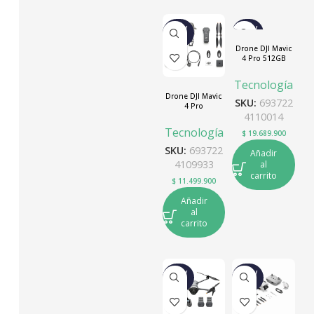
NUEV
NUEV
O
O
Drone DJI Mavic
4 Pro 512GB
Creator Combo
(DJI RC Pro-2)
Tecnología
Drone DJI Mavic
SKU:
693722
4 Pro
4110014
Tecnología
$
19.689.900
SKU:
693722
Añadir
4109933
al
carrito
$
11.499.900
Añadir
al
carrito
NUEV
NUEV
O
O