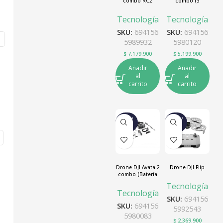
combo RC2
combo (3
Baterías)
Tecnología
Tecnología
SKU:
694156
SKU:
694156
5989932
5980120
$
7.179.900
$
5.199.900
Añadir
Añadir
al
al
carrito
carrito
NUEV
NUEV
O
O
Drone DJI Avata 2
Drone DJI Flip
combo (Batería
única)
Tecnología
Tecnología
SKU:
694156
SKU:
694156
5992543
5980083
$
2.369.900