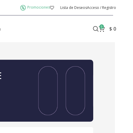
Promociones
Lista de Deseos
Acceso / Registro
0
a
$
0
E