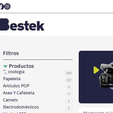
Filtros
Productos
Tecnología
380
Papelería
187
Artículos POP
0
Aseo Y Cafetería
17
Carnets
0
Electrodomésticos
0