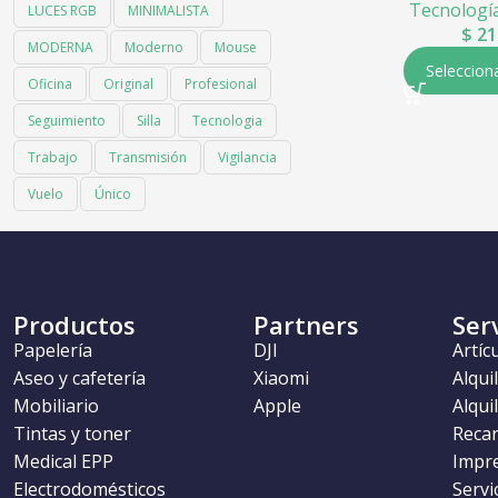
Tecnologí
LUCES RGB
MINIMALISTA
$
21
MODERNA
Moderno
Mouse
Seleccion
Oficina
Original
Profesional
Seguimiento
Silla
Tecnologia
Trabajo
Transmisión
Vigilancia
Vuelo
Único
Productos
Partners
Ser
Papelería
DJI
Artíc
Aseo y cafetería
Xiaomi
Alqui
Mobiliario
Apple
Alqui
Tintas y toner
Recar
Medical EPP
Impr
Electrodomésticos
Servi