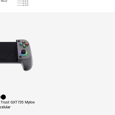
nico
o Trust GXT735 Mylox
celular