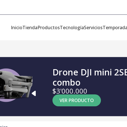
Inicio
Tienda
Productos
Tecnología
Servicios
Temporad
Drone DJI mini 2S
combo
$3'000.000
VER PRODUCTO