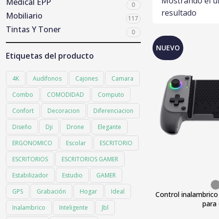
Mostrando el ú
Medical EPP
0
resultado
Mobiliario
117
Tintas Y Toner
0
NUEVO
Etiquetas del producto
4K
Audifonos
Cajones
Camara
Combo
COMODIDAD
Computo
Confort
Decoracion
Diferenciacion
Diseño
Dji
Drone
Elegante
ERGONOMICO
Escolar
ESCRITORIO
ESCRITORIOS
ESCRITORIOS GAMER
Estabilizador
Estudio
GAMER
GPS
Grabación
Hogar
Ideal
Control inalambric
para 
Inalambrico
Inteligente
Jbl