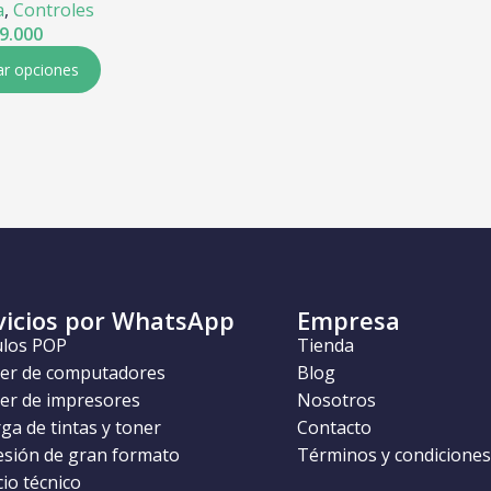
a
,
Controles
9.000
ar opciones
vicios por WhatsApp
Empresa
ulos POP
Tienda
ler de computadores
Blog
ler de impresores
Nosotros
ga de tintas y toner
Contacto
esión de gran formato
Términos y condiciones
cio técnico