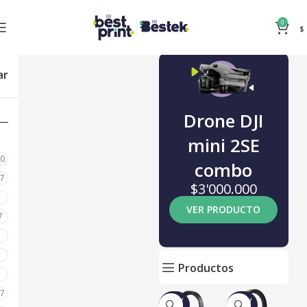
0
$
ar
Drone DJI
mini 2SE
80
combo
87
$3'000.000
0
VER PRODUCTO
7
0
0
Productos
0
17
NUEV
NUEV