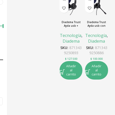
O
O
0
Diadema Trust
Diadema Trust
Ayda usb +
Ayda usb con
micrófono con
micrófono
cancelación de
Tecnología
,
Tecnología
,
ruido
Diadema
Diadema
SKU:
871343
SKU:
871343
9250893
9250886
$
127.500
$
100.000
Añadir
Añadir
al
al
carrito
carrito