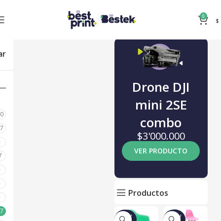
0
$
ar
Drone DJI
mini 2SE
80
combo
87
$3'000.000
0
VER PRODUCTO
7
0
0
Productos
0
17
NUEV
NUEV