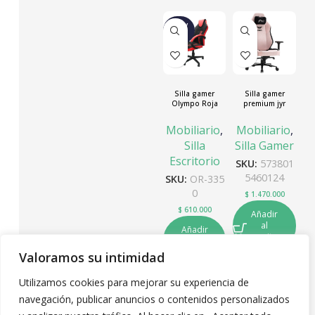
NUEV
O
Silla gamer
Silla gamer
Olympo Roja
premium jyr
(candycore) sgjr-
014
Mobiliario
,
Mobiliario
,
Silla
Silla Gamer
Escritorio
SKU:
573801
5460124
SKU:
OR-335
0
$
1.470.000
$
610.000
Añadir
al
Añadir
carrito
al
carrito
Valoramos su intimidad
Utilizamos cookies para mejorar su experiencia de
navegación, publicar anuncios o contenidos personalizados
←
1
2
3
…