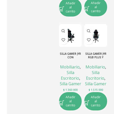
Añadir
Añadir
al
al
carrito
carrito
SILLA GAMER JYR
SILLA GAMER JYR
CON
RGB PLUS Y
ILUMINACION
PARLANTES
RGB SGJR-004
Mobiliario
,
Mobiliario
,
Silla
Silla
Escritorio
,
Escritorio
,
Silla Gamer
Silla Gamer
$
1.360.000
$
1.515.000
Añadir
Añadir
al
al
carrito
carrito