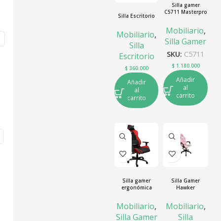
Silla gamer
C5711 Masterpro
Silla Escritorio
Neg/Bla/Roj
Mobiliario
,
Mobiliario
,
Silla Gamer
Silla
SKU:
C5711
Escritorio
$
1.180.000
$
360.000
Añadir
Añadir
al
al
carrito
carrito
Silla gamer
Silla Gamer
ergonómica
Hawker
Trust GXT 714B
Ruya Negra-rojo
Mobiliario
,
Mobiliario
,
Silla Gamer
Silla