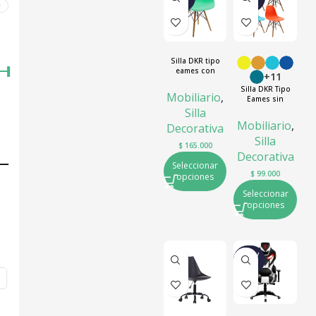
O
O
0
Silla DKR tipo
eames con
+11
brazos
Silla DKR Tipo
Mobiliario
,
Eames sin
brazos
Silla
Mobiliario
,
Decorativa
Silla
$
165.000
Decorativa
Seleccionar
$
99.000
opciones
Seleccionar
opciones
NUEV
O