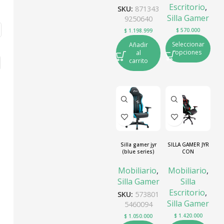
Escritorio
,
SKU:
871343
Silla Gamer
9250640
$
570.000
$
1.198.999
Seleccionar
Añadir
opciones
al
carrito
Silla gamer jyr
SILLA GAMER JYR
(blue series)
CON
negra+azul.
ILUMINACION
RGB PLUS SGJR-
Mobiliario
,
Mobiliario
,
005
Silla Gamer
Silla
Escritorio
,
SKU:
573801
Silla Gamer
5460094
$
1.420.000
$
1.050.000