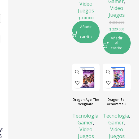
Gamer
,
Video
Video
Juegos
Juegos
$
320.000
$
255.000
Añadir
$
220.000
al
carrito
Añadir
al
carrito
Dragon Age: The
Dragon Ball
Veilguard
Xenoverse 2
Tecnología
,
Tecnología
,
Gamer
,
Gamer
,
y:
Video
Video
6
Juegos
Juegos