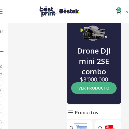
0
$
ar
Drone DJI
mini 2SE
80
combo
87
$3'000.000
0
VER PRODUCTO
7
0
0
Productos
0
17