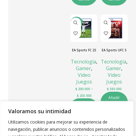
-46%
EA Sports FC 25
EA Sports UFC 5
Tecnología
,
Tecnología
,
Gamer
,
Gamer
,
Video
Video
Juegos
Juegos
-
$
200.000
$
380.000
$
203.000
Añadir
al
Seleccionar
carrito
opciones
Valoramos su intimidad
Utilizamos cookies para mejorar su experiencia de
navegación, publicar anuncios o contenidos personalizados
←
1
2
3
4