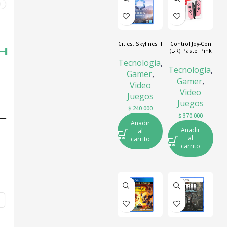
0
Cities: Skylines II
Control Joy-Con
(L-R) Pastel Pink
Tecnología
,
Tecnología
,
Gamer
,
Gamer
,
Video
Video
Juegos
Juegos
$
240.000
$
370.000
Añadir
Añadir
al
al
carrito
carrito