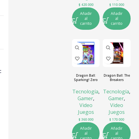
$
420.000
$
110.000
Añadir
Añadir
al
al
carrito
carrito
c
Dragon Ball:
Dragon Ball: The
Sparking! Zero
Breakers
Tecnología
,
Tecnología
,
Gamer
,
Gamer
,
Video
Video
Juegos
Juegos
$
360.000
$
170.000
Añadir
Añadir
al
al
carrito
carrito