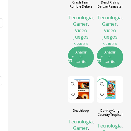
Crash Team
Dead Rising
Rumble Deluxe
Deluxe Remaster
Edition
Tecnología
,
Tecnología
,
Gamer
,
Gamer
,
Video
Video
Juegos
Juegos
$
250.000
$
240.000
Añadir
Añadir
al
al
carrito
carrito
-14%
Deathloop
DonkeyKong
Country Tropical
Freeze
Tecnología
,
Tecnología
,
Gamer
,